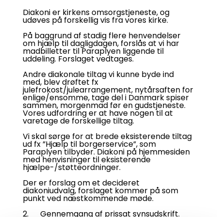
Diakoni er kirkens omsorgstjeneste, og
udøves på forskellig vis fra vores kirke.
På baggrund af stadig flere henvendelser
om hjælp til dagligdagen, forslås at vi har
madbilletter til Paraplyen liggende til
uddeling. Forslaget vedtages.
Andre diakonale tiltag vi kunne byde ind
med, blev drøftet fx
julefrokost/julearrangement, nytårsaften for
enlige/ensomme, tage del i Danmark spiser
sammen, morgenmad før en gudstjeneste.
Vores udfordring er at have nogen til at
varetage de forskellige tiltag.
Vi skal sørge for at brede eksisterende tiltag
ud fx ”Hjælp til borgerservice”, som
Paraplyen tilbyder. Diakoni på hjemmesiden
med henvisninger til eksisterende
hjælpe-/støtteordninger.
Der er forslag om et decideret
diakoniudvalg, forslaget kommer på som
punkt ved næstkommende møde.
2. Gennemgang af prissat synsudskrift.