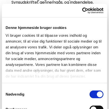
Synsudskriftet gennemgås, og indsendelse,
med de ændringer der måtte komme,
vedtages.
3. Gennemgang af skema som skal
indsendes til provstiudvalget med ønsker til
drift og anlæg.
Denne hjemmeside bruger cookies
Gennemgået og vedtaget til indsendelse
med de ændringer, der måtte komme.
Vi bruger cookies til at tilpasse vores indhold og
4. Godkendelse af vedtægter for
annoncer, til at vise dig funktioner til sociale medier og til
Sognehuset
at analysere vores trafik. Vi deler også oplysninger om
Tilføjelse under Lån af lokaler
Til mindesammenkomst efter
din brug af vores hjemmeside med vores partnere inden
bisættelse/begravelse fra Vor Frue Kirke?
for sociale medier, annonceringspartnere og
Udgår – se punkter til dagsorden.
analysepartnere. Vores partnere kan kombinere disse
5. Skal der betaltes ved TorsdagsCaféen
data med andre oplysninger, du har givet dem, eller som
for kaffe og kage?
Ikke vedtaget. I stedet gør vi
de har indsamlet fra din brug af deres tjenester.
opmærksomme på, at man kan give til et
specifikt formål fx spisebilletter til
Paraplyen. Vi vil fremover sætte QR-kode og
S
nummer på vores MP på vores
Nødvendig
dækkeservietter.
a
m
6. Ændring i vedtægt for kontaktpersonen
Orientering og vedtaget.
t