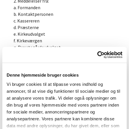
2. Meddelelser fra:
a. Formanden
b. Kontaktpersonen
c. Kassereren
d. Præsterne
e. Kirkeudvalget
f. Kirkeværgen
g. Præstegårdsudvalget
h. Aktivitetsudvalget/børne- og ungeudvalget
i. Kommunikationsudvalget
j. Medarbejderrepræsentanten
k. Renoveringsudvalget
Denne hjemmeside bruger cookies
l. Liturgiudvalget
Vi bruger cookies til at tilpasse vores indhold og
m. Musikudvalget
annoncer, til at vise dig funktioner til sociale medier og til
n. Gudstjenesteudvalget
at analysere vores trafik. Vi deler også oplysninger om
o. Foredragsudvalget
din brug af vores hjemmeside med vores partnere inden
p. Kunst- og kulturudvalget
for sociale medier, annonceringspartnere og
3. Kirkens liv og vækst.
analysepartnere. Vores partnere kan kombinere disse
Fælles punkt.
data med andre oplysninger, du har givet dem, eller som