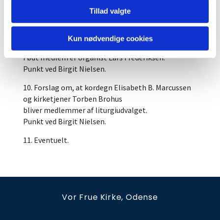
Tillad valgte
8. Forslag om at vi opretter et Musikudvalg.
Punkt ved Birgit Nielsen.
Kun nødvendige cookies
9. Valg af medlemmer til Musikudvalget.
Født medlem er organist Lars Frederiksen.
Punkt ved Birgit Nielsen.
10. Forslag om, at kordegn Elisabeth B. Marcussen
og kirketjener Torben Brohus
bliver medlemmer af liturgiudvalget.
Punkt ved Birgit Nielsen.
11. Eventuelt.
Vor Frue Kirke, Odense