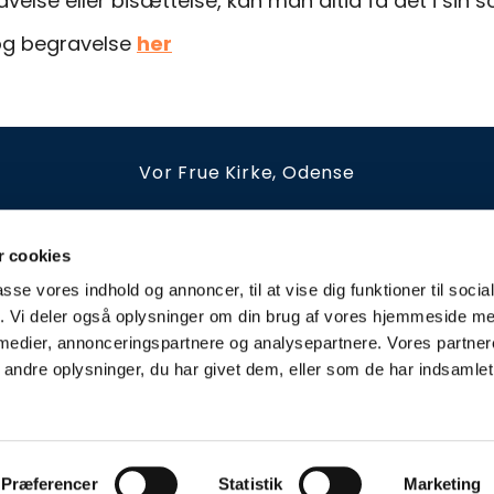
lse eller bisættelse, kan man altid få det i sin s
og begravelse
her
Vor Frue Kirke, Odense
irkestræde 12B
66126539
vorfrue.sognodense@km.d
Kirkekontoret holder åbent
 cookies
tirsdag - fredag kl. 10-13 og efter aftale
passe vores indhold og annoncer, til at vise dig funktioner til soci
fik. Vi deler også oplysninger om din brug af vores hjemmeside m
Privatlivspolitik
 medier, annonceringspartnere og analysepartnere. Vores partne
ndre oplysninger, du har givet dem, eller som de har indsamlet 
Privatlivspolitik
Log på ChurchDesk
Præferencer
Statistik
Marketing