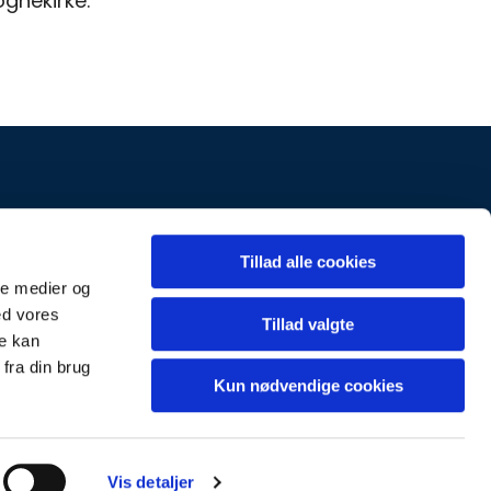
ognekirke.
k
Kontakt
Tillad alle cookies
ale medier og
ed vores
Tillad valgte
re kan
fra din brug
Kun nødvendige cookies
Vis detaljer