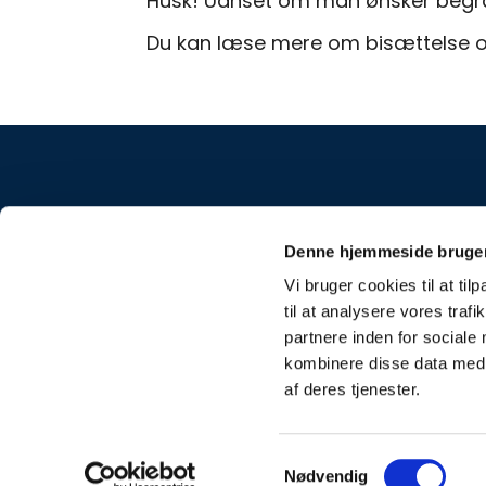
Husk! Uanset om man ønsker begrave
Du kan læse mere om bisættelse 
Frue K
Denne hjemmeside bruger
Vi bruger cookies til at til
til at analysere vores tra
partnere inden for sociale
kombinere disse data med a
af deres tjenester.
S
Nødvendig