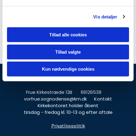
l
g
Vis detaljer
Tillad alle cookies
Tillad valgte
Kun nødvendige cookies
Vor Frue Kirke, Odense
Frue Kirkestræde 12B
66126539
vorfrue.sognodense@km.dk
Kontakt
Kirkekontoret holder åbent
tirsdag - fredag kl. 10-13 og efter aftale
Privatlivspolitik