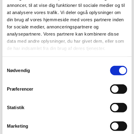
annoncer, til at vise dig funktioner til sociale medier og til
til Tumlesalmesang
at analysere vores trafik. Vi deler også oplysninger om
din brug af vores hjemmeside med vores partnere inden
for sociale medier, annonceringspartnere og
Der er opstart af efterårshold 2026 den 29.
analysepartnere. Vores partnere kan kombinere disse
august, og vi mødes følgende datoer:
data med andre oplysninger, du har givet dem, eller som
29. august, 10. oktober, 7. november og 5.
de har indsamlet fra din brug af deres tjenester.
december
Tilmelding åben -du tilmelder via link herunder
S

Nødvendig
a
m
t
Præferencer
y
k
k
Statistik
e
v
Marketing
a