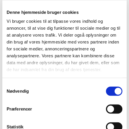
4. Uddrag af referatet fra møde den 9.12. 2021 i
Denne hjemmeside bruger cookies
Citykirkerne.
Kultursamarbejde mellem Citykirkerne og Ansgars
Vi bruger cookies til at tilpasse vores indhold og
Kirke.
annoncer, til at vise dig funktioner til sociale medier og til
Vi havde godt besøg af Marianne Kyed fra Ansgars
at analysere vores trafik. Vi deler også oplysninger om
Kirke. Vi var enige om at anbefale de tre
din brug af vores hjemmeside med vores partnere inden
menighedsråd at arbejde videre med et konkret
for sociale medier, annonceringspartnere og
projekt og opfordre menighedsrådene til at udpege
analysepartnere. Vores partnere kan kombinere disse
1-2 personer til et udvalg, der kan tænke videre.
data med andre oplysninger, du har givet dem, eller som
Man opfordres til at inddrage organisterne så
de har indsamlet fra din brug af deres tjenester.
tidligt som muligt i processen. Ingredienser, vi
ønsker i projektet er:
S
1. Besøge de 5 kirkerum (Ansgars + Citykirkerne).
Nødvendig
a
m
2. Synge sange fra Højskolesangbogen under kyndig
t
ledelse (af organist eller en anden egnet musiker).
Præferencer
y
3. Høre om historien og om livet i den pågældende
k
kirke.
k
Statistik