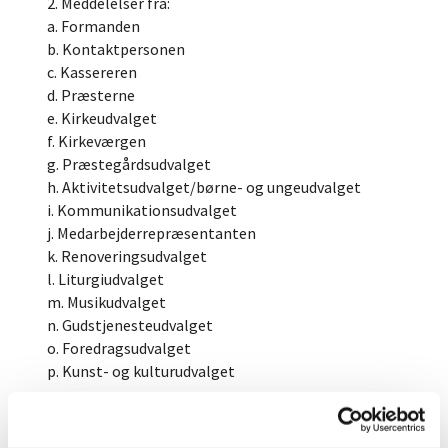
2. Meddelelser fra:
a. Formanden
b. Kontaktpersonen
c. Kassereren
d. Præsterne
e. Kirkeudvalget
f. Kirkeværgen
g. Præstegårdsudvalget
h. Aktivitetsudvalget/børne- og ungeudvalget
i. Kommunikationsudvalget
j. Medarbejderrepræsentanten
k. Renoveringsudvalget
l. Liturgiudvalget
m. Musikudvalget
n. Gudstjenesteudvalget
o. Foredragsudvalget
p. Kunst- og kulturudvalget
3. Kirkens liv og vækst.
Fælles punkt.