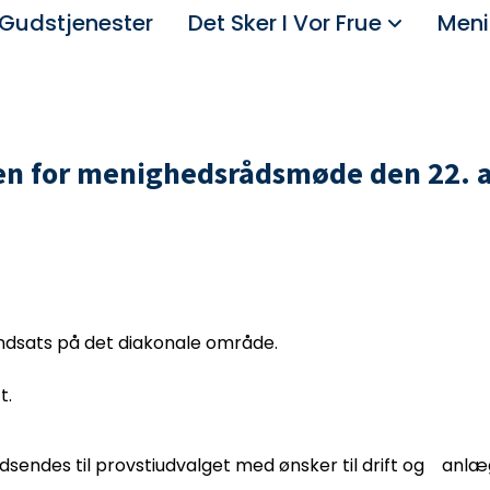
Gudstjenester
Det Sker I Vor Frue
Meni
n for menighedsrådsmøde den 22. a
dsats på det diakonale område.
t.
ndes til provstiudvalget med ønsker til drift og anlæ