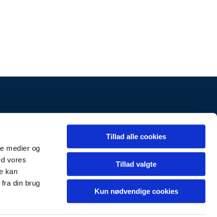
k
Kontakt
Tillad alle cookies
ale medier og
ed vores
Tillad valgte
re kan
fra din brug
Kun nødvendige cookies