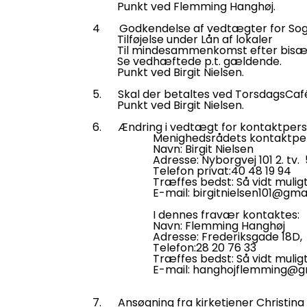
Punkt ved Flemming Hanghøj.
4 Godkendelse af vedtægter for So
Tilføjelse under Lån af lokaler
Til mindesammenkomst efter bisættel
Se vedhæftede p.t. gældende.
Punkt ved Birgit Nielsen.
5. Skal der betaltes ved TorsdagsCafé
Punkt ved Birgit Nielsen.
6. Ændring i vedtægt for kontaktper
Menighedsrådets kontaktpers
Navn: Birgit Nielsen
Adresse: Nyborgvej 101 2. tv. 
Telefon privat:40 48 19 94
Træffes bedst: Så vidt muligt -
E-mail: birgitnielsen101@gmai
I dennes fravær kontaktes:
Navn: Flemming Hanghøj
Adresse: Frederiksgade 18D, 5
Telefon:28 20 76 33
Træffes bedst: Så vidt muligt -
E-mail: hanghojflemming@gma
7. Ansøgning fra kirketjener Christina