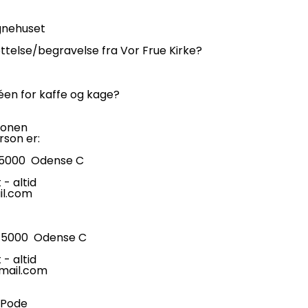
gnehuset
se/begravelse fra Vor Frue Kirke?
en for kaffe og kage?
sonen
on er:
5000 Odense C
 altid
l.com
000 Odense C
 altid
il.com
 Pode