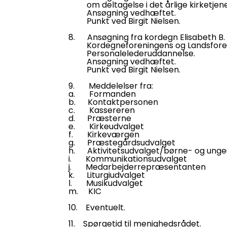
om deltagelse i det årlige kirketjenerkur
Ansøgning vedhæftet.
Punkt ved Birgit Nielsen.
8. Ansøgning fra kordegn Elisabeth B.
Kordegneforeningens og Landsforenin
Personalelederuddannelse.
Ansøgning vedhæftet.
Punkt ved Birgit Nielsen.
9. Meddelelser fra:
a. Formanden
b. Kontaktpersonen
c. Kassereren
d. Præsterne
e. Kirkeudvalget
f. Kirkeværgen
g. Præstegårdsudvalget
h. Aktivitetsudvalget/børne- og unge
i. Kommunikationsudvalget
j. Medarbejderrepræsentanten
k. Liturgiudvalget
l. Musikudvalget
m. KIC
10. Eventuelt.
11. Spørgetid til menighedsrådet.