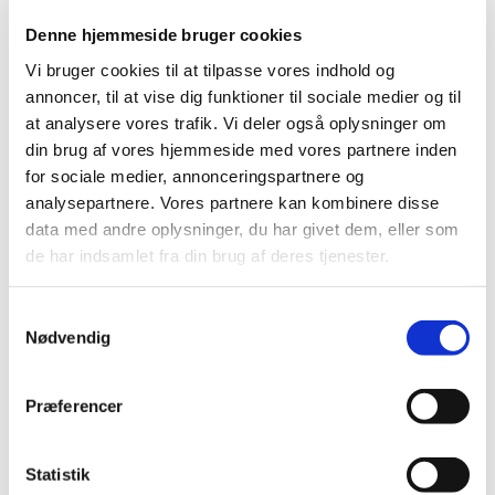
til Babysalmesang
Denne hjemmeside bruger cookies
Vi bruger cookies til at tilpasse vores indhold og
Babysalmesang efterår 2026 starter op den
annoncer, til at vise dig funktioner til sociale medier og til
at analysere vores trafik. Vi deler også oplysninger om
20. oktober, og man tilmelder sig hele forløbet.
din brug af vores hjemmeside med vores partnere inden
Selve babysalmesangen starter
for sociale medier, annonceringspartnere og
kl. 14.00, men I kan komme allerede kl. 13.30 til
analysepartnere. Vores partnere kan kombinere disse
hygge, snak og kaffe.
data med andre oplysninger, du har givet dem, eller som
de har indsamlet fra din brug af deres tjenester.
Vi mødes den 20. og 27. oktober samt den 3.,
10. og 17. november
S
Nødvendig
a
m
t
Præferencer
y
k
k
Statistik