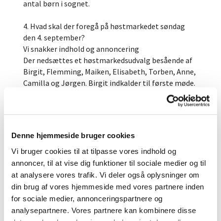
antal børn i sognet.
4. Hvad skal der foregå på høstmarkedet søndag
den 4. september?
Vi snakker indhold og annoncering
Der nedsættes et høstmarkedsudvalg besående af
Birgit, Flemming, Maiken, Elisabeth, Torben, Anne,
Camilla og Jørgen. Birgit indkalder til første møde.
5. Kirkekassens budget for 2023 påført
menighedsrådets ønsker jf. Synsudskrifterne.
Budget 2023 vedhæftet.
Gennemgået.
Denne hjemmeside bruger cookies
Vi bruger cookies til at tilpasse vores indhold og
6. Skal der betales et beløb for lån/leje af
annoncer, til at vise dig funktioner til sociale medier og til
sognehuset, når arrangementet er af privat
at analysere vores trafik. Vi deler også oplysninger om
karakter? Regulativ for sognehuset vedhæftet.
din brug af vores hjemmeside med vores partnere inden
Forslag om at menighedsrådsmedlemmer,
for sociale medier, annonceringspartnere og
personale og frivillige incl. ægtefæller kan benytte
analysepartnere. Vores partnere kan kombinere disse
sognehuset gratis. Der stemmes: For – 7. Imod – 1.