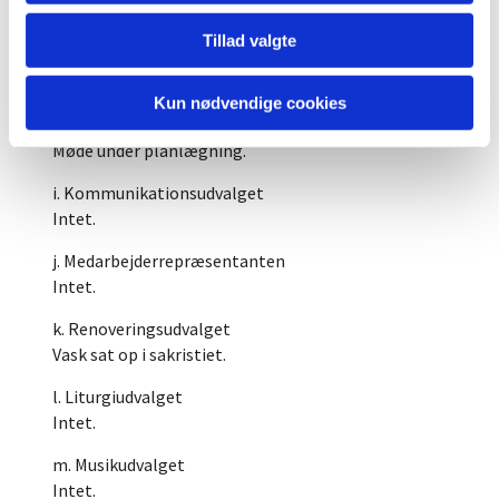
Orientering om pylon.
Tillad valgte
g. Præstegårdsudvalget
Intet.
Kun nødvendige cookies
h. Aktivitetsudvalget/børne- og ungeudvalget
Møde under planlægning.
i. Kommunikationsudvalget
Intet.
j. Medarbejderrepræsentanten
Intet.
k. Renoveringsudvalget
Vask sat op i sakristiet.
l. Liturgiudvalget
Intet.
m. Musikudvalget
Intet.