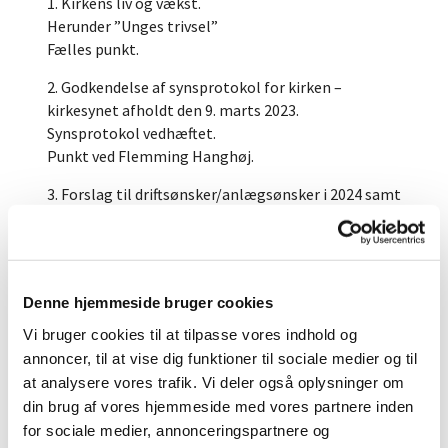
1. Kirkens liv og vækst.
Herunder ”Unges trivsel”
Fælles punkt.
2. Godkendelse af synsprotokol for kirken –
kirkesynet afholdt den 9. marts 2023.
Synsprotokol vedhæftet.
Punkt ved Flemming Hanghøj.
3. Forslag til driftsønsker/anlægsønsker i 2024 samt
forslag til driftsønsker/anlægsønsker efter 2024.
Skemaet skal indsendes til Provstiet.
Punkt ved Flemming Hanghøj og Birgit Nielsen.
Denne hjemmeside bruger cookies
4. Sang fællesskabet de 5 kirker imellem (Vor Frue
Vi bruger cookies til at tilpasse vores indhold og
kirke, Domkirken, Klosterkirken, Sankt Hans kirke
annoncer, til at vise dig funktioner til sociale medier og til
og Ansgars kirke) foreslår, at hver kirkes kor
at analysere vores trafik. Vi deler også oplysninger om
medvirker til hver fælles sangtime i kirkerne år
din brug af vores hjemmeside med vores partnere inden
2023 - 2024.
for sociale medier, annonceringspartnere og
Forslag: januar 2024 i Vor Frue kirke.