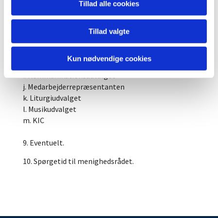
Tillad alle cookies
c. Kassereren
d. Præsterne
e. Kirkeudvalget
Tillad valgte
f. Kirkeværgen
g. Præstegårdsudvalget
Kun nødvendige cookies
h. Aktivitetsudvalget/børne- og ungeudvalget
i. Kommunikationsudvalget
j. Medarbejderrepræsentanten
k. Liturgiudvalget
l. Musikudvalget
m. KIC
9. Eventuelt.
10. Spørgetid til menighedsrådet.