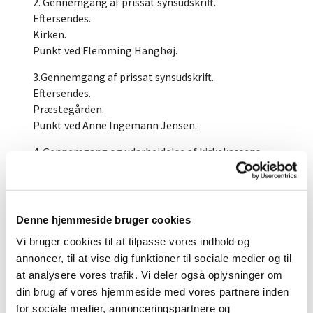
2. Gennemgang af prissat synsudskrift.
Eftersendes.
Kirken.
Punkt ved Flemming Hanghøj.
3.Gennemgang af prissat synsudskrift.
Eftersendes.
Præstegården.
Punkt ved Anne Ingemann Jensen.
4. Gennemgang og udarbejdelse af kirkekassens
budget for 2023 samt kommentarer til budgettet.
Foreløbig driftsramme kr. 3.632.700 er udmeldt fra
provstiet.
Budgetforslaget fremlægges af regnskabsfører
Denne hjemmeside bruger cookies
Michael Nielsen.
Vi bruger cookies til at tilpasse vores indhold og
Budgetforslag eftersendes.
annoncer, til at vise dig funktioner til sociale medier og til
Punkt ved Kirkeudvalget.
at analysere vores trafik. Vi deler også oplysninger om
5. Udfærdigelse af kommentarer til budget 2023.
din brug af vores hjemmeside med vores partnere inden
Menighedsrådets målsætninger for 2023.
for sociale medier, annonceringspartnere og