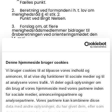
Fælles punkt.
2. Beretning ved formanden i h. t. lov om
menighedsråd § 41 stk. 2.
Punkt ved Birgit Nielsen.
3. Forslag om, at flere
menighedsrådsmedlemmer bidrager til
årsberetningen ved orienteringsmødet den
14. maj.
F.eks. kirkeværgen, kasseren,
aktivitetsudvalget samt øvrige udvalg.
Evt. aftale en dag hvor vi gennemgår
beretningen.
Punkt ved Birgit Nielsen.
Denne hjemmeside bruger cookies
4. Gennemgang af kirkekassens regnskab
pr. 31.03.2024.
Vi bruger cookies til at tilpasse vores indhold og
Regnskabet eftersendes.
annoncer, til at vise dig funktioner til sociale medier og til
Punkt ved Birgit Marcher.
at analysere vores trafik. Vi deler også oplysninger om
5. Skema til dialogmøde 2025 – afleveret
din brug af vores hjemmeside med vores partnere inden
den 13. april 2024 ved møde med
provstiudvalget.
for sociale medier, annonceringspartnere og
Herefter en tilføjelse (lamper).
analysepartnere. Vores partnere kan kombinere disse
Punkt ved Flemming Hanghøj.
data med andre oplysninger, du har givet dem, eller som
6. Møde om fremtidigt samarbejde i City