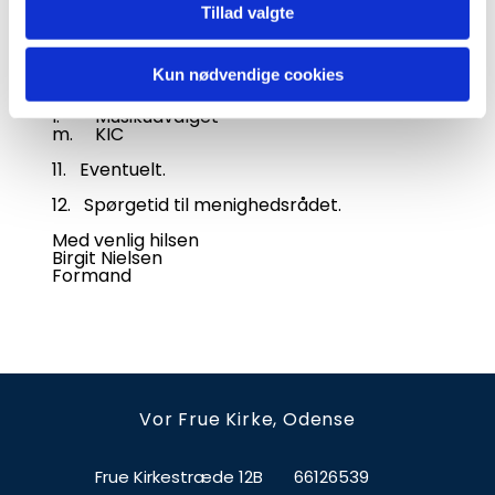
g. Præstegårdsudvalget
Tillad valgte
h. Aktivitetsudvalget/børne- og
ungeudvalget
i. Kommunikationsudvalget
Kun nødvendige cookies
j. Medarbejderrepræsentanten
k. Liturgiudvalget
l. Musikudvalget
m. KIC
11. Eventuelt.
12. Spørgetid til menighedsrådet.
Med venlig hilsen
Birgit Nielsen
Formand
Vor Frue Kirke, Odense
Frue Kirkestræde 12B
66126539