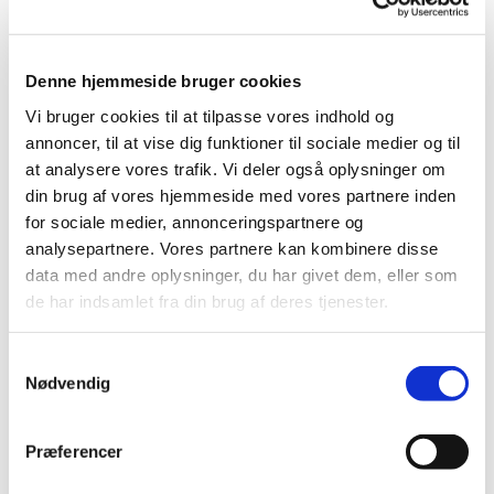
Punkt ved kirkeudvalget.
Behandling af forslag til ny serviceaftale for
parkering fra CoPark. Tilbuddet fra CoPark
imødekommes ikke. Vi beholder
serviceaftalen med APCOA som i stedet
Denne hjemmeside bruger cookies
opfordres til at besøge parkeringspladsen
oftere.
Vi bruger cookies til at tilpasse vores indhold og
annoncer, til at vise dig funktioner til sociale medier og til
5. Meddelelser fra:
at analysere vores trafik. Vi deler også oplysninger om
a. Formanden
din brug af vores hjemmeside med vores partnere inden
Der er lavet aftale med Vor Frelser kirke at
vi i ugerne 21, 22 og 23 lægger kirkerum til
for sociale medier, annonceringspartnere og
Vor Frelser sogns begravelser/bisættelser,
analysepartnere. Vores partnere kan kombinere disse
da de skal have monteret forsatsvinduer i
kirken. De medbringer organist og korister
data med andre oplysninger, du har givet dem, eller som
samt kirketjener. Kordegnene fra Vor Frelser
de har indsamlet fra din brug af deres tjenester.
og Vor Frue koordinerer indbyrdes.
b. Kontaktpersonen
Spørgsmålet om mulighed for at tage imod
kirketjener-praktikanter har været
S
diskuteret med medarbejderne. Der er
Nødvendig
a
enighed om, at vi på nuværende tidspunkt
ikke kan tilbyde praktikpladser.
m
c. Kassereren
t
Intet
Præferencer
d. Præsterne
y
Indsamlede midler til spisebilletter i
k