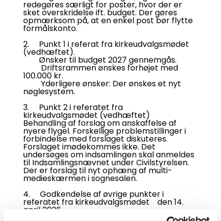
redegøres særligt for poster, hvor der er
sket overskridelse ift. budget. Der gøres
opmærksom på, at en enkel post bør flytte
formålskonto.
2. Punkt 1 i referat fra kirkeudvalgsmødet
(vedhæftet).
Ønsker til budget 2027 gennemgås.
Driftsrammen ønskes forhøjet med
100.000 kr.
Yderligere ønsker: Der ønskes et nyt
nøglesystem.
3. Punkt 2 i referatet fra
kirkeudvalgsmødet (vedhæftet)
Behandling af forslag om anskaffelse af
nyere flygel. Forskellige problemstillinger i
forbindelse med forslaget diskuteres.
Forslaget imødekommes ikke. Det
undersøges om indsamlingen skal anmeldes
til Indsamlingsnævnet under Civilstyrelsen.
Der er forslag til nyt ophæng af multi-
medieskærmen i sognesalen.
4. Godkendelse af øvrige punkter i
referatet fra kirkeudvalgsmødet den 14.
april 2026.
Referatet og bilag vedhæftet.