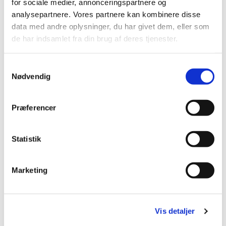
for sociale medier, annonceringspartnere og
analysepartnere. Vores partnere kan kombinere disse
Udflugter

data med andre oplysninger, du har givet dem, eller som
de har indsamlet fra din brug af deres tjenester.
S
Nødvendig
a
m
t
Præferencer
y
k
k
Statistik
e
v
Marketing
a
l
g
Vis detaljer