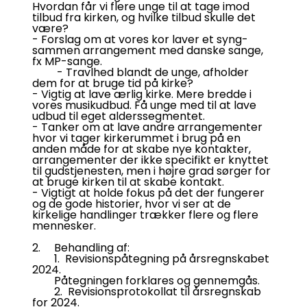
Hvordan får vi flere unge til at tage imod
tilbud fra kirken, og hvilke tilbud skulle det
være?
- Forslag om at vores kor laver et syng-
sammen arrangement med danske sange,
fx MP-sange.
- Travlhed blandt de unge, afholder
dem for at bruge tid på kirke?
- Vigtig at lave ærlig kirke. Mere bredde i
vores musikudbud. Få unge med til at lave
udbud til eget alderssegmentet.
- Tanker om at lave andre arrangementer
hvor vi tager kirkerummet i brug på en
anden måde for at skabe nye kontakter,
arrangementer der ikke specifikt er knyttet
til gudstjenesten, men i højre grad sørger for
at bruge kirken til at skabe kontakt.
- Vigtigt at holde fokus på det der fungerer
og de gode historier, hvor vi ser at de
kirkelige handlinger trækker flere og flere
mennesker.
2. Behandling af:
1. Revisionspåtegning på årsregnskabet
2024.
Påtegningen forklares og gennemgås.
2. Revisionsprotokollat til årsregnskab
for 2024.