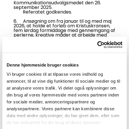
Kommunikationsudvalgsmødet den 26.
september 2025.
Referatet godkendes.
6. Ansøgning om fra januar til og med maj
2026, at holde et forløb om Kristuskransen,
fem lørdag formiddage med gennemgang af
perlerne, kreative måder at arbejde med
dem på samt muligheden for at lave sin helt
egen Kristuskrans.
Orientering indholdet af forløbet.
Menighedsrådet bakker op om initiativet.
Lone Askholm står for indhold og praktik.
Denne hjemmeside bruger cookies
7. Stå sammen om diakoni den 1. søndag i
februar 2026.
Vi bruger cookies til at tilpasse vores indhold og
Orientering om dagen ved Lone Askholm.
Dagen kan bruges til forskellige aktiviteter i
annoncer, til at vise dig funktioner til sociale medier og til
sognet. Pga. tidsnød vedtages det, at
at analysere vores trafik. Vi deler også oplysninger om
punktet tages op i Diakoniudvalget mhp. at
lave et arrangement i 2027.
din brug af vores hjemmeside med vores partnere inden
for sociale medier, annonceringspartnere og
8. Orientering om beredskab?
Orientering om lokal beredskabsplan der
analysepartnere. Vores partnere kan kombinere disse
skal ligge klar den 1. januar 2026. Der
data med andre oplysninger, du har givet dem, eller som
sammensættes et udvalg bestående af
kirkebogsførende præst Jørgen Samsing
de har indsamlet fra din brug af deres tjenester.
Bendixen, Jens Hauge, Christina Pode og