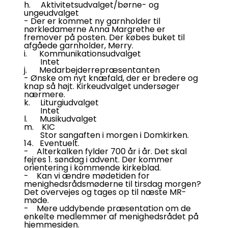
h. Aktivitetsudvalget/børne- og
ungeudvalget
- Der er kommet ny garnholder til
nørkledamerne Anna Margrethe er
fremover på posten. Der købes buket til
afgåede garnholder, Merry.
i. Kommunikationsudvalget
Intet
j. Medarbejderrepræsentanten
- Ønske om nyt knæfald, der er bredere og
knap så højt. Kirkeudvalget undersøger
nærmere.
k. Liturgiudvalget
Intet
l. Musikudvalget
m. KIC
Stor sangaften i morgen i Domkirken.
14. Eventuelt.
- Alterkalken fylder 700 år i år. Det skal
fejres 1. søndag i advent. Der kommer
orientering i kommende kirkeblad.
- Kan vi ændre mødetiden for
menighedsrådsmøderne til tirsdag morgen?
Det overvejes og tages op til næste MR-
møde.
- Mere uddybende præsentation om de
enkelte medlemmer af menighedsrådet på
hjemmesiden.