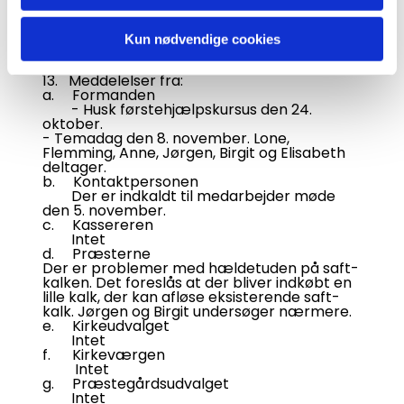
menighedsrådsmødet den 2. september
2025.
Underskrives.
Kun nødvendige cookies
13. Meddelelser fra:
a. Formanden
- Husk førstehjælpskursus den 24.
oktober.
- Temadag den 8. november. Lone,
Flemming, Anne, Jørgen, Birgit og Elisabeth
deltager.
b. Kontaktpersonen
Der er indkaldt til medarbejder møde
den 5. november.
c. Kassereren
Intet
d. Præsterne
Der er problemer med hældetuden på saft-
kalken. Det foreslås at der bliver indkøbt en
lille kalk, der kan afløse eksisterende saft-
kalk. Jørgen og Birgit undersøger nærmere.
e. Kirkeudvalget
Intet
f. Kirkeværgen
Intet
g. Præstegårdsudvalget
Intet