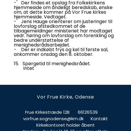
- Der findes et opslag fra Folkekirkens
hjemmeside om åndeligt beredskab, ønske
om, at dette kommer på Vor Frue kirkes
hjemmeside. Vedtaget.
- Jens Hauge orienterer om justeringer til
lovforslag afstedkommet af de
tilbagemeldinger ministeriet har modtaget
vedr. høring om lovforslag om forenkling og
bedre understøttelse af
menighedsrådsarbejdet.
- Der er indkøbt frys og køl til første sal,
ankommer onsdag den 8. oktober.
15. Spørgetid til menighedsrådet.
Intet
Vor Frue Kirke, Odense
Frue Kirkestræde 12B
66126539
vorfrue.sognodense@km.dk
Kontakt
Kirkekontoret holder åbent