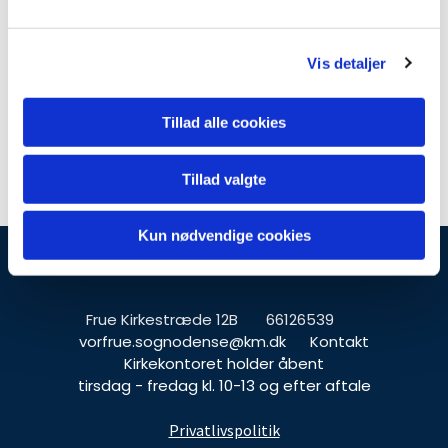
g. Præstegårdsudvalget
l
h. Aktivitetsudvalget/børne- og
ungeudvalget
g
i. Kommunikationsudvalget
Vis detaljer
j. Medarbejderrepræsentanten
k. Liturgiudvalget
l. Musikudvalget
m. Diakoniudvlaget
Tillad alle cookies
n. KIC
12. Eventuelt.
13. Spørgetid til menighedsrådet.
Tillad valgte
Kun nødvendige cookies
Vor Frue Kirke, Odense
Frue Kirkestræde 12B
66126539
vorfrue.sognodense@km.dk
Kontakt
Kirkekontoret holder åbent
tirsdag - fredag kl. 10-13 og efter aftale
Privatlivspolitik