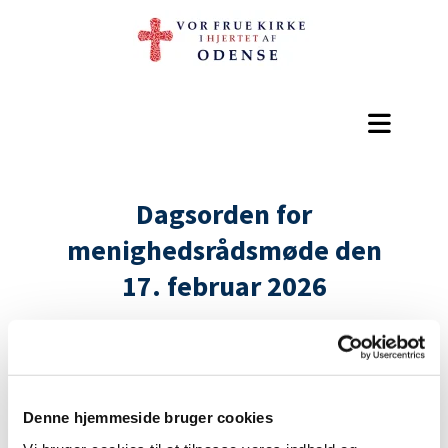
Dagsorden for
menighedsrådsmøde den
17. februar 2026
1. Kirkens liv og vækst.
Denne hjemmeside bruger cookies
2. Forslag om en visionsdag.
3. Fra sidste menighedsrådsmøde.