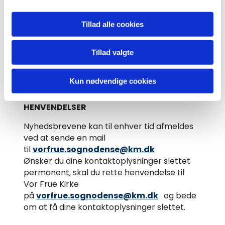
RETTELSE AF KONTAKTOPLYSNINGER
Tillad alle cookies
Har du rettelser til dine kontaktoplysninger,
kan du til enhver tid ændre ved enten at
afmelde dig nyhedsbrevet, og derefter
Tillad valgte
tilmelde dig igen, eller ved at kontakte os
på
vorfrue.sognodense@km.dk
Kun nødvendige cookies
AFMELD NYHEDSBREVE OG ANDRE
HENVENDELSER
Nyhedsbrevene kan til enhver tid afmeldes
ved at sende en mail
til
vorfrue.sognodense@km.dk
Ønsker du dine kontaktoplysninger slettet
permanent, skal du rette henvendelse til
Vor Frue Kirke
på
vorfrue.sognodense@km.dk
og bede
om at få dine kontaktoplysninger slettet.