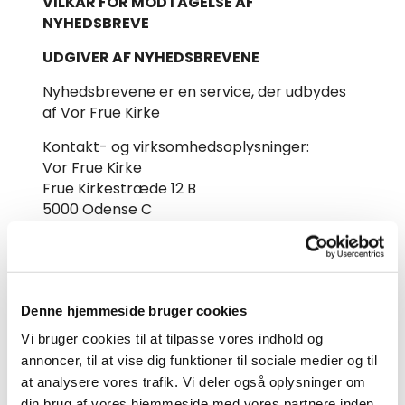
VILKÅR FOR MODTAGELSE AF
NYHEDSBREVE
UDGIVER AF NYHEDSBREVENE
Nyhedsbrevene er en service, der udbydes
af Vor Frue Kirke
Kontakt- og virksomhedsoplysninger:
Vor Frue Kirke
Frue Kirkestræde 12 B
5000 Odense C
E-mail:
vorfrue.sognodense@km.dk
OPLYSNINGER DER INDSAMLES
For udsendelse af nyhedsbreve mm.
Denne hjemmeside bruger cookies
indsamler Vor Frue Kirke som udgangspunkt
Vi bruger cookies til at tilpasse vores indhold og
alene din oplyste e-mail adresse.
annoncer, til at vise dig funktioner til sociale medier og til
at analysere vores trafik. Vi deler også oplysninger om
OPLYSNINGERNE BRUGES TIL
din brug af vores hjemmeside med vores partnere inden