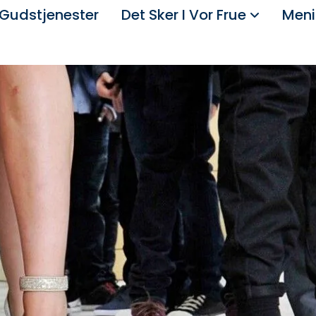
Gudstjenester
Det Sker I Vor Frue
Meni