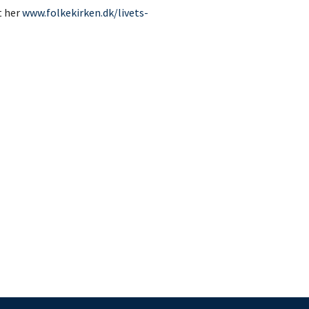
t her
www.folkekirken.dk/livets-