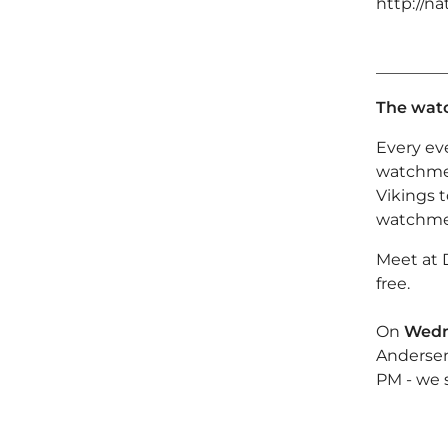
http://na
_________
The wat
Every ev
watchmen
Vikings t
watchmen
Meet at 
free.
On
Wedn
Andersen
PM - we 