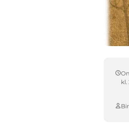
On
kl.
Bi