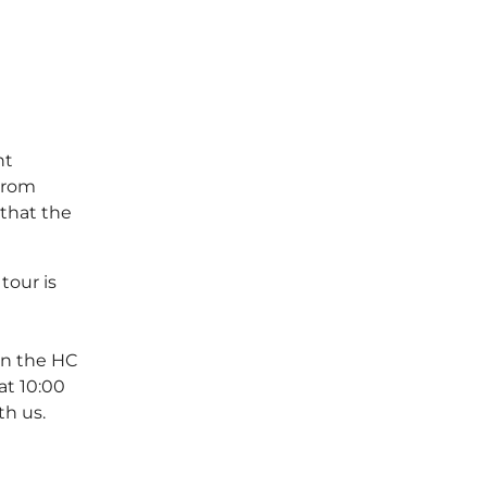
ht
From
 that the
tour is
in the HC
at 10:00
th us.