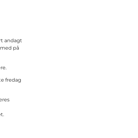
rt andagt
rd med på
re.
te fredag
eres
t.