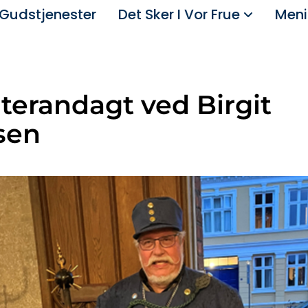
Gudstjenester
Det Sker I Vor Frue
Meni
erandagt ved Birgit
sen