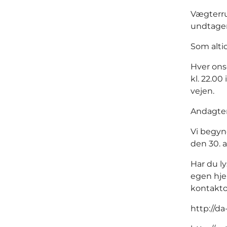
Vægterrun
undtage
Som altid
Hver ons
kl. 22.00
vejen.
Andagter
Vi begyn
den 30. a
Har du l
egen hje
kontakto
http://da