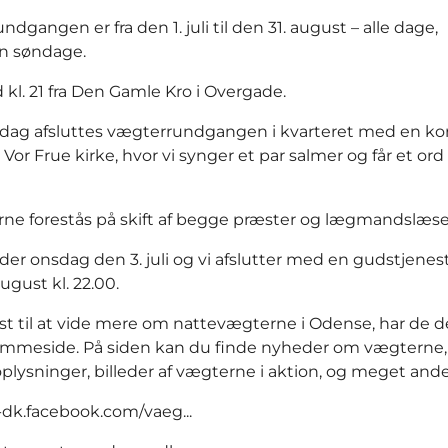
dgangen er fra den 1. juli til den 31. august – alle dage,
n søndage.
 kl. 21 fra Den Gamle Kro i Overgade.
dag afsluttes vægterrundgangen i kvarteret med en ko
 i Vor Frue kirke, hvor vi synger et par salmer og får et o
ne forestås på skift af begge præster og lægmandslæse
der onsdag den 3. juli og vi afslutter med en gudstjenes
ugust kl. 22.00.
yst til at vide mere om nattevægterne i Odense, har de d
mmeside. På siden kan du finde nyheder om vægterne,
plysninger, billeder af vægterne i aktion, og meget ande
-dk.facebook.com/vaeg...