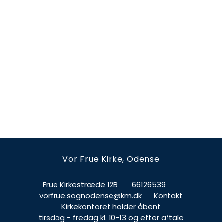
Vor Frue Kirke, Odense
Frue Kirkestræde 12B
66126539
vorfrue.sognodense@km.dk
Kontakt
Kirkekontoret holder åbent
tirsdag - fredag kl. 10-13 og efter aftale