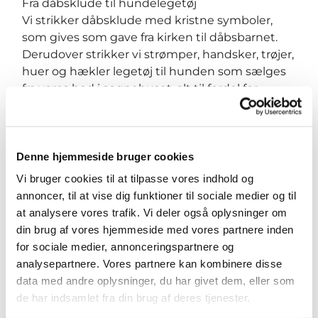
Fra dåbsklude til hundelegetøj
Vi strikker dåbsklude med kristne symboler,
som gives som gave fra kirken til dåbsbarnet.
Derudover strikker vi strømper, handsker, trøjer,
huer og hækler legetøj til hunden som sælges
fra vores bod i sognehuset, alt til fordel for
Menighedsplejen i Vor Frue Sogn.
Trøstebamser
Denne hjemmeside bruger cookies
Vi strikker små bamser til Anæstesiologisk
afdeling på OUH. Bamserne gives til børn op til 5
Vi bruger cookies til at tilpasse vores indhold og
år, og er med til at berolige dem, før de bliver
annoncer, til at vise dig funktioner til sociale medier og til
lagt i narkose.
at analysere vores trafik. Vi deler også oplysninger om
Også for herrer
din brug af vores hjemmeside med vores partnere inden
Navnet til trods er herrer naturligvis også meget
for sociale medier, annonceringspartnere og
velkomne i Nørkledamegruppen.
analysepartnere. Vores partnere kan kombinere disse
data med andre oplysninger, du har givet dem, eller som
Kaffe og te samt garn sørger kirken for, men
de har indsamlet fra din brug af deres tjenester.
medbring selv dine pinde og evt. lidt sødt til