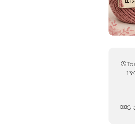
Tor
13
Gra