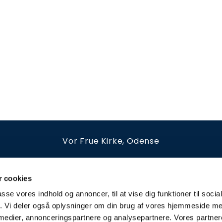
Vor Frue Kirke, Odense
irkestræde 12B
66126539
vorfrue.sognodense@km.d
Kirkekontoret holder åbent
 cookies
tirsdag - fredag kl. 10-13 og efter aftale
passe vores indhold og annoncer, til at vise dig funktioner til soci
fik. Vi deler også oplysninger om din brug af vores hjemmeside m
Privatlivspolitik
 medier, annonceringspartnere og analysepartnere. Vores partne