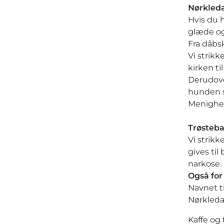
Nørkled
Hvis du h
glæde og
Fra dåbs
Vi strik
kirken ti
Derudover
hunden so
Menighed
Trøsteb
Vi strik
gives til 
narkose.
Også for
Navnet ti
Nørkled
Kaffe og