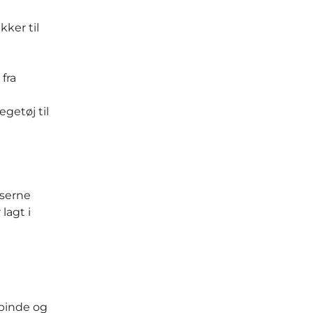
kker til
fra
getøj til
mserne
 lagt i
 pinde og