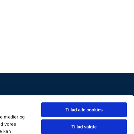
k
Kontakt
Tillad alle cookies
ale medier og
ed vores
Tillad valgte
re kan