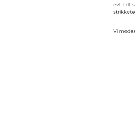
evt. lidt
strikketø
Vi mødes 