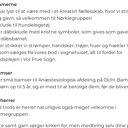
amerne
ar lyst til at være med i et kreativt fællesskab, hvor vi stri
 gavn, så velkommen til Nørklegruppen
klude til hundelegetøj
ker dåbsklude med kristne symboler, som gives som gave 
l dåbsbarnet.
 strikker vi strømper, handsker, trøjer, huer og hækler le
m sælges fra vores bod i sognehuset, alt til fordel for
splejen i Vor Frue Sogn.
amser
ker små bamser til Anæstesiologisk afdeling på OUH. Ba
børn op til 5 år, og er med til at berolige dem, før de bliver
 herrer
l trods er herrer naturligvis også meget velkomne i
amegruppen.
 te samt garn sørger kirken for, men medbring selv dine