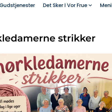
Gudstjenester
Det Sker I Vor Frue
Meni
ledamerne strikker