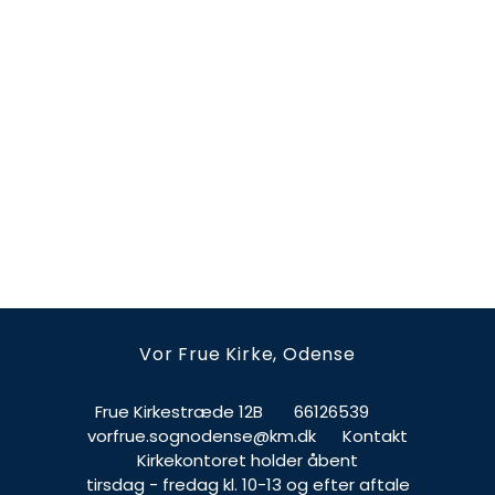
Vor Frue Kirke, Odense
Frue Kirkestræde 12B
66126539
vorfrue.sognodense@km.dk
Kontakt
Kirkekontoret holder åbent
tirsdag - fredag kl. 10-13 og efter aftale