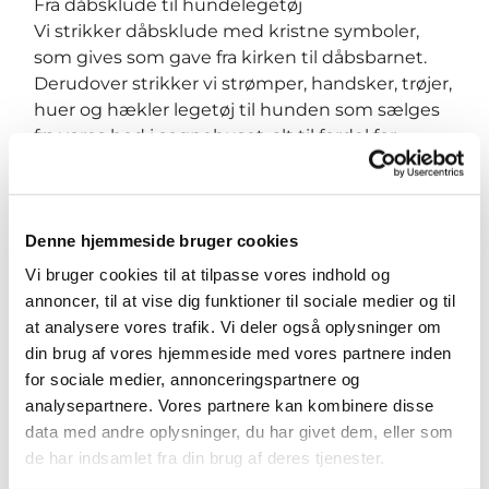
Fra dåbsklude til hundelegetøj
Vi strikker dåbsklude med kristne symboler,
som gives som gave fra kirken til dåbsbarnet.
Derudover strikker vi strømper, handsker, trøjer,
huer og hækler legetøj til hunden som sælges
fra vores bod i sognehuset, alt til fordel for
Menighedsplejen i Vor Frue Sogn.
Trøstebamser
Denne hjemmeside bruger cookies
Vi strikker små bamser til Anæstesiologisk
afdeling på OUH. Bamserne gives til børn op til 5
Vi bruger cookies til at tilpasse vores indhold og
år, og er med til at berolige dem, før de bliver
annoncer, til at vise dig funktioner til sociale medier og til
lagt i narkose.
at analysere vores trafik. Vi deler også oplysninger om
Også for herrer
din brug af vores hjemmeside med vores partnere inden
Navnet til trods er herrer naturligvis også meget
for sociale medier, annonceringspartnere og
velkomne i Nørkledamegruppen.
analysepartnere. Vores partnere kan kombinere disse
data med andre oplysninger, du har givet dem, eller som
Kaffe og te samt garn sørger kirken for, men
de har indsamlet fra din brug af deres tjenester.
medbring selv dine pinde og evt. lidt sødt til