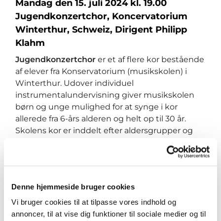
Mandag den 15. juli 2024 kl. 19.00
Jugendkonzertchor, Koncervatorium
Winterthur, Schweiz, Dirigent Philipp
Klahm
Jugendkonzertchor
er et af flere kor bestående
af elever fra Konservatorium (musikskolen) i
Winterthur. Udover individuel
instrumentalundervisning giver musikskolen
børn og unge mulighed for at synge i kor
allerede fra 6-års alderen og helt op til 30 år.
Skolens kor er inddelt efter aldersgrupper og
ledes alle af professionelle dirigenter.
Allerede fra deres første skoleår bliver
musikskolens korelever opmuntret til at bruge
deres sangstemmer, som under vejledning af
Denne hjemmeside bruger cookies
uddannede sangere og musikpædagoger
Vi bruger cookies til at tilpasse vores indhold og
videreudvikles og skoles.
annoncer, til at vise dig funktioner til sociale medier og til