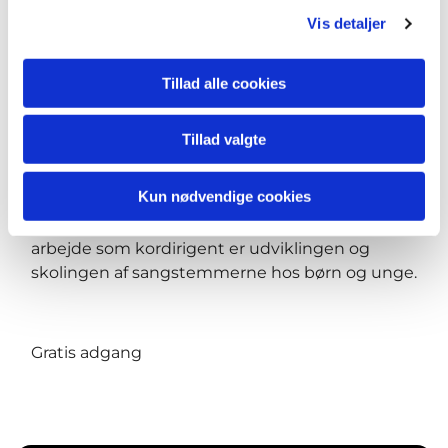
Vis detaljer
Korleder
Philipp Klahm
er uddannet i
skolemusik ved Karlsruhe Universitet for Musik
og Scenekunst samt i tysk og katolsk teologi
Tillad alle cookies
ved universitetet i Tübingen. I 2020 overtog han
ledelsen af sangskolen ved konservatoriet i
Tillad valgte
Winterthur, hvor han også underviser i
kordirektion. Han overtog dermed også den
Kun nødvendige cookies
daglige og kunstneriske ledelse af
Jugendkonzertchor. Et stort fokus i hans
arbejde som kordirigent er udviklingen og
skolingen af sangstemmerne hos børn og unge.
Gratis adgang