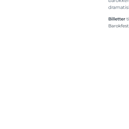
barokken
dramatis
Billetter
t
Barokfest