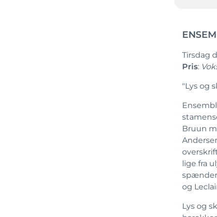
ENSEM
Tirsdag d
Pris
:
Voks
"Lys og 
Ensemble
stamense
Bruun me
Andersen
overskrif
lige fra 
spændende
og Leclair
Lys og s