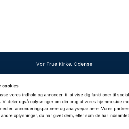
Vor Frue Kirke, Odense
irkestræde 12B
66126539
vorfrue.sognodense@km.d
Kirkekontoret holder åbent
 cookies
tirsdag - fredag kl. 10-13 og efter aftale
passe vores indhold og annoncer, til at vise dig funktioner til soci
fik. Vi deler også oplysninger om din brug af vores hjemmeside m
Privatlivspolitik
 medier, annonceringspartnere og analysepartnere. Vores partne
ndre oplysninger, du har givet dem, eller som de har indsamlet 
Privatlivspolitik
Log på ChurchDesk