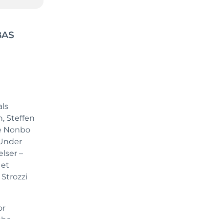
BAS
ls
, Steffen
ne Nonbo
 Under
elser –
 et
Strozzi
or