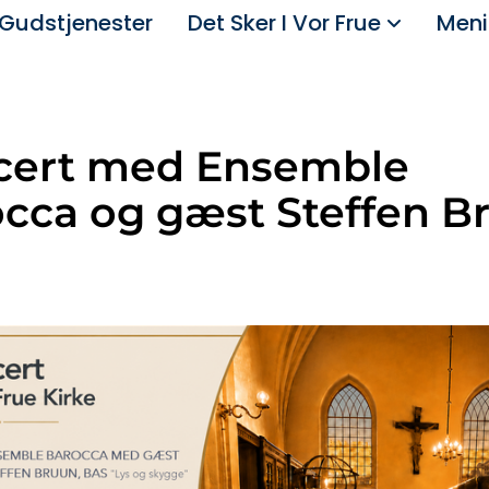
Gudstjenester
Det Sker I Vor Frue
Meni
cert med Ensemble
cca og gæst Steffen B