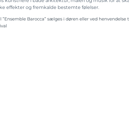
s kunstnere i både arkitektur, maleri og musik for at sk
ke effekter og fremkalde bestemte følelser.
il ”Ensemble Barocca” sælges i døren eller ved henvendelse 
ival