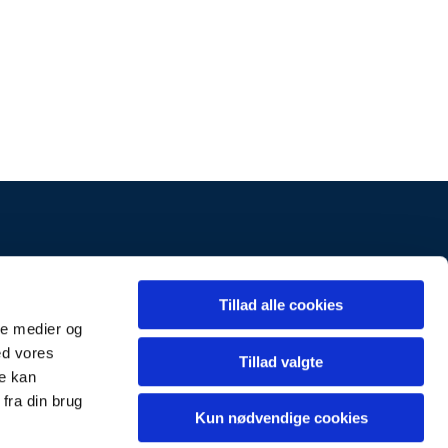
k
Kontakt
Tillad alle cookies
ale medier og
ed vores
Tillad valgte
re kan
fra din brug
Kun nødvendige cookies