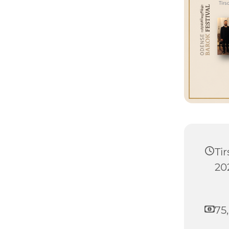
Ti
202
75,