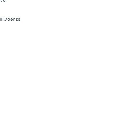
abe
til Odense