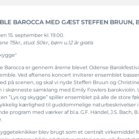
BLE BAROCCA MED GÆST STEFFEN BRUUN, 
en 15. september kl. 19.00.
ne 75kr., stud. 50kr., børn u.12 år gratis
skygge"
 Barocca er gennem årerne blevet Odense Barokfestiva
mble. Ved aftenens koncert inviterer ensemblet bassen
d på scenen, og skal vi nyde Steffen Bruun og Christi
 i skønneste samklang med Emily Fowlers barokviolin.
ten ”Lys og skygge” spiller ensemblet på alle de store føl
ulykkelig kærlighed til guddommelige naturbeskrivelser i
 program med værker af bl.a. G.F. Händel, J.S. Bach, B. 
.
kyggeteknikker blev brugt som et centralt virkemiddel f